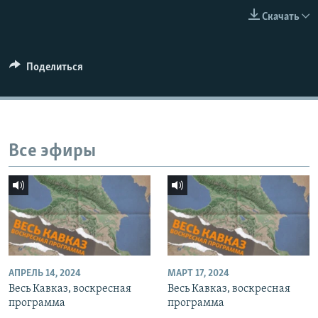
СПОРТ
БЛОГИ
АРХИВ РАДИОПРОГРАММЫ
Скачать
МИР
ГОЛОСА
ЧИТАЕМ ПРЕССУ
Все сайты РСЕ/РС
Поделиться
Все эфиры
АПРЕЛЬ 14, 2024
МАРТ 17, 2024
Весь Кавказ, воскресная
Весь Кавказ, воскресная
программа
программа