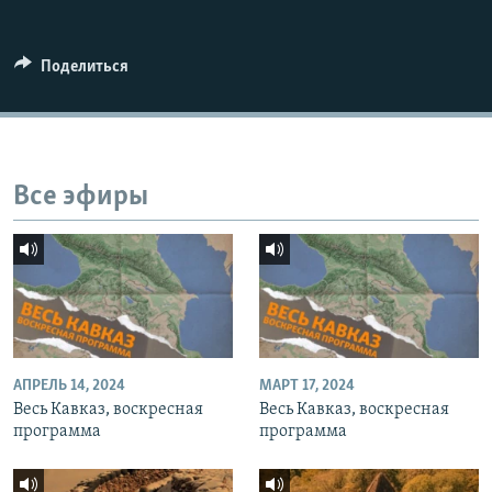
СПОРТ
БЛОГИ
АРХИВ РАДИОПРОГРАММЫ
МИР
ГОЛОСА
Поделиться
ЧИТАЕМ ПРЕССУ
Все сайты РСЕ/РС
Все эфиры
АПРЕЛЬ 14, 2024
МАРТ 17, 2024
Весь Кавказ, воскресная
Весь Кавказ, воскресная
программа
программа