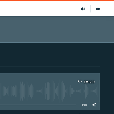
EMBED
able
4:10