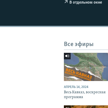
СПОРТ
БЛОГИ
АРХИВ РАДИОПРОГРАММЫ
В отдельном окне
МИР
ГОЛОСА
ЧИТАЕМ ПРЕССУ
Все эфиры
АПРЕЛЬ 14, 2024
Весь Кавказ, воскресная
программа