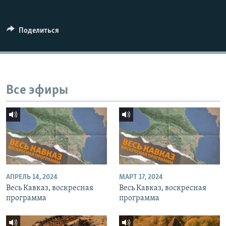
СПОРТ
БЛОГИ
АРХИВ РАДИОПРОГРАММЫ
МИР
ГОЛОСА
Поделиться
ЧИТАЕМ ПРЕССУ
Все сайты РСЕ/РС
Все эфиры
АПРЕЛЬ 14, 2024
МАРТ 17, 2024
Весь Кавказ, воскресная
Весь Кавказ, воскресная
программа
программа