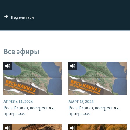
СПОРТ
БЛОГИ
АРХИВ РАДИОПРОГРАММЫ
МИР
ГОЛОСА
Поделиться
ЧИТАЕМ ПРЕССУ
Все сайты РСЕ/РС
Все эфиры
АПРЕЛЬ 14, 2024
МАРТ 17, 2024
Весь Кавказ, воскресная
Весь Кавказ, воскресная
программа
программа