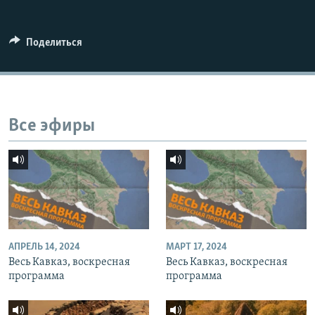
СПОРТ
БЛОГИ
АРХИВ РАДИОПРОГРАММЫ
МИР
ГОЛОСА
Поделиться
ЧИТАЕМ ПРЕССУ
Все сайты РСЕ/РС
Все эфиры
АПРЕЛЬ 14, 2024
МАРТ 17, 2024
Весь Кавказ, воскресная
Весь Кавказ, воскресная
программа
программа