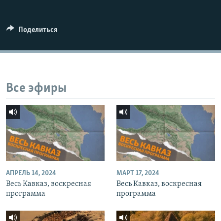
СПОРТ
БЛОГИ
АРХИВ РАДИОПРОГРАММЫ
МИР
ГОЛОСА
Поделиться
ЧИТАЕМ ПРЕССУ
Все сайты РСЕ/РС
Все эфиры
АПРЕЛЬ 14, 2024
МАРТ 17, 2024
Весь Кавказ, воскресная
Весь Кавказ, воскресная
программа
программа