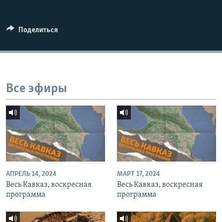
СПОРТ
БЛОГИ
АРХИВ РАДИОПРОГРАММЫ
МИР
ГОЛОСА
Поделиться
ЧИТАЕМ ПРЕССУ
Все сайты РСЕ/РС
Все эфиры
АПРЕЛЬ 14, 2024
МАРТ 17, 2024
Весь Кавказ, воскресная
Весь Кавказ, воскресная
программа
программа