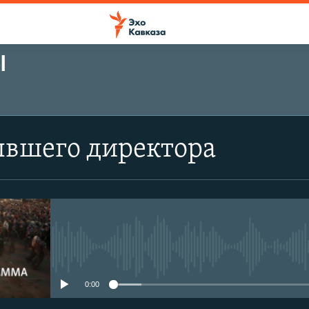
Ы
ывшего директора
No media source currently avail
0:00