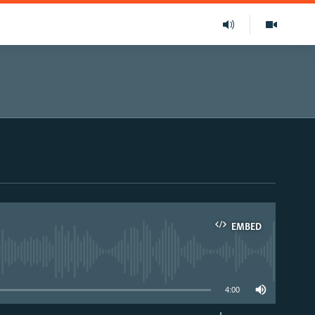
EMBED
able
4:00