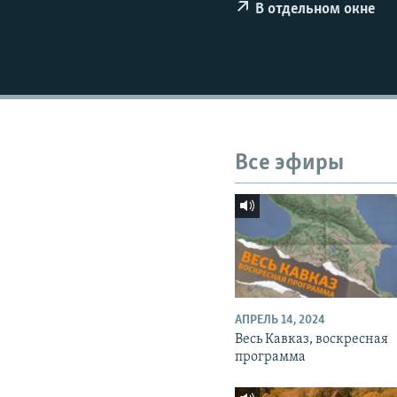
СПОРТ
БЛОГИ
АРХИВ РАДИОПРОГРАММЫ
В отдельном окне
МИР
ГОЛОСА
ЧИТАЕМ ПРЕССУ
Все эфиры
АПРЕЛЬ 14, 2024
Весь Кавказ, воскресная
программа