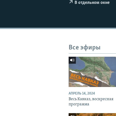
СПОРТ
БЛОГИ
АРХИВ РАДИОПРОГРАММЫ
В отдельном окне
МИР
ГОЛОСА
ЧИТАЕМ ПРЕССУ
Все эфиры
АПРЕЛЬ 14, 2024
Весь Кавказ, воскресная
программа