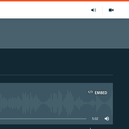
EMBED
able
5:02