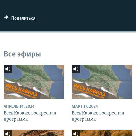
СПОРТ
БЛОГИ
АРХИВ РАДИОПРОГРАММЫ
МИР
ГОЛОСА
Поделиться
ЧИТАЕМ ПРЕССУ
Все сайты РСЕ/РС
Все эфиры
АПРЕЛЬ 14, 2024
МАРТ 17, 2024
Весь Кавказ, воскресная
Весь Кавказ, воскресная
программа
программа