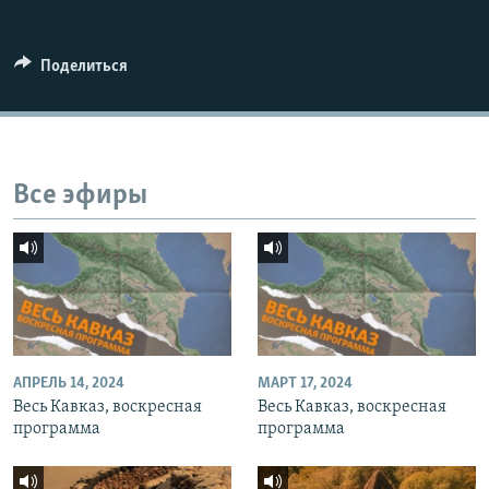
СПОРТ
БЛОГИ
АРХИВ РАДИОПРОГРАММЫ
МИР
ГОЛОСА
Поделиться
ЧИТАЕМ ПРЕССУ
Все сайты РСЕ/РС
Все эфиры
АПРЕЛЬ 14, 2024
МАРТ 17, 2024
Весь Кавказ, воскресная
Весь Кавказ, воскресная
программа
программа