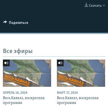
СПОРТ
БЛОГИ
АРХИВ РАДИОПРОГРАММЫ
Скачать
МИР
ГОЛОСА
ЧИТАЕМ ПРЕССУ
Все сайты РСЕ/РС
Поделиться
Все эфиры
АПРЕЛЬ 14, 2024
МАРТ 17, 2024
Весь Кавказ, воскресная
Весь Кавказ, воскресная
программа
программа