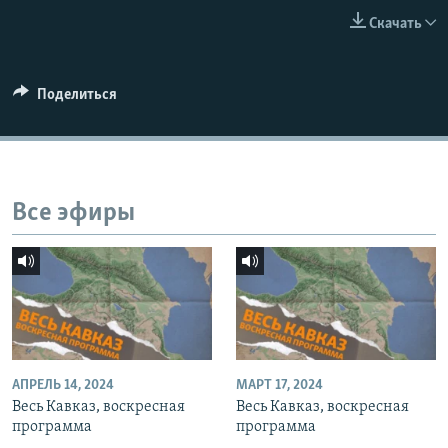
СПОРТ
БЛОГИ
АРХИВ РАДИОПРОГРАММЫ
Скачать
МИР
ГОЛОСА
ЧИТАЕМ ПРЕССУ
Все сайты РСЕ/РС
Поделиться
Все эфиры
АПРЕЛЬ 14, 2024
МАРТ 17, 2024
Весь Кавказ, воскресная
Весь Кавказ, воскресная
программа
программа