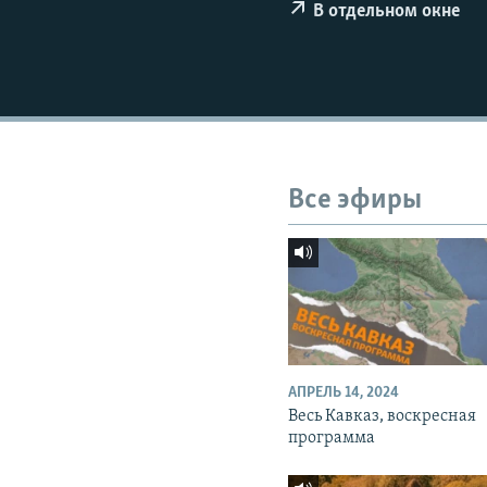
СПОРТ
БЛОГИ
АРХИВ РАДИОПРОГРАММЫ
В отдельном окне
МИР
ГОЛОСА
ЧИТАЕМ ПРЕССУ
Все эфиры
АПРЕЛЬ 14, 2024
Весь Кавказ, воскресная
программа