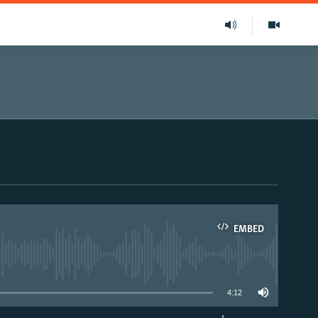
EMBED
able
4:12