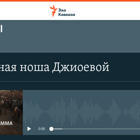
Ы
ная ноша Джиоевой
No media source currently avail
0:00