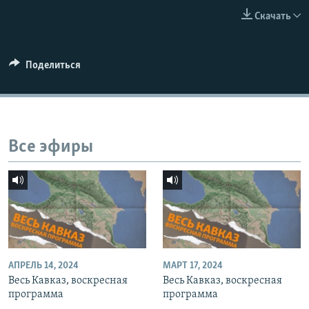
СПОРТ
БЛОГИ
АРХИВ РАДИОПРОГРАММЫ
Скачать
МИР
ГОЛОСА
ЧИТАЕМ ПРЕССУ
Все сайты РСЕ/РС
Поделиться
Все эфиры
АПРЕЛЬ 14, 2024
МАРТ 17, 2024
Весь Кавказ, воскресная
Весь Кавказ, воскресная
программа
программа