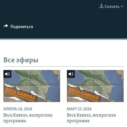
СПОРТ
БЛОГИ
АРХИВ РАДИОПРОГРАММЫ
Скачать
МИР
ГОЛОСА
ЧИТАЕМ ПРЕССУ
Все сайты РСЕ/РС
Поделиться
Все эфиры
АПРЕЛЬ 14, 2024
МАРТ 17, 2024
Весь Кавказ, воскресная
Весь Кавказ, воскресная
программа
программа