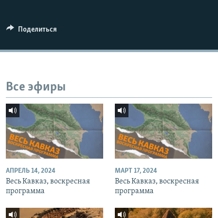
СПОРТ
БЛОГИ
АРХИВ РАДИОПРОГРАММЫ
МИР
ГОЛОСА
Поделиться
ЧИТАЕМ ПРЕССУ
Все сайты РСЕ/РС
Все эфиры
АПРЕЛЬ 14, 2024
МАРТ 17, 2024
Весь Кавказ, воскресная
Весь Кавказ, воскресная
программа
программа