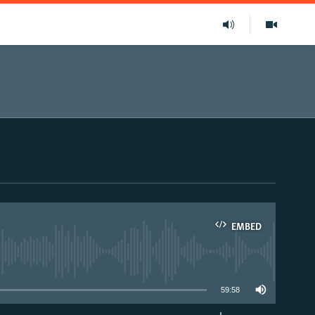
EMBED
able
59:58