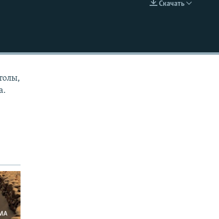
Скачать
EMBED
толы,
а.