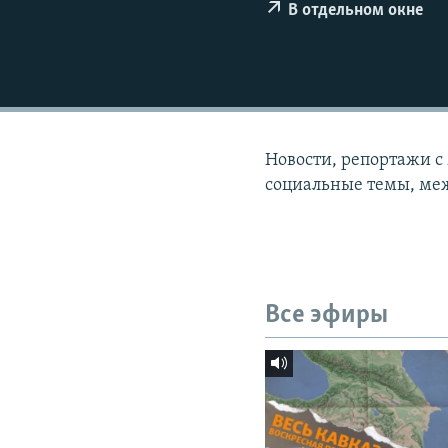
СПОРТ
БЛОГИ
АРХИВ РАДИОПРОГРАММЫ
В отдельном окне
МИР
ГОЛОСА
ЧИТАЕМ ПРЕССУ
Новости, репортажи с
социальные темы, меж
Все эфиры