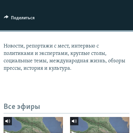
СПОРТ
БЛОГИ
АРХИВ РАДИОПРОГРАММЫ
МИР
ГОЛОСА
Поделиться
ЧИТАЕМ ПРЕССУ
Все сайты РСЕ/РС
Новости, репортажи с мест, интервью с
политиками и экспертами, круглые столы,
социальные темы, международная жизнь, обзоры
прессы, история и культура.
Все эфиры