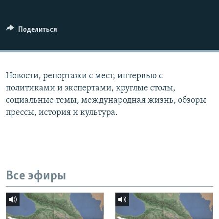
СПОРТ
БЛОГИ
АРХИВ РАДИОПРОГРАММЫ
МИР
ГОЛОСА
Поделиться
ЧИТАЕМ ПРЕССУ
Все сайты РСЕ/РС
Новости, репортажи с мест, интервью с
политиками и экспертами, круглые столы,
социальные темы, международная жизнь, обзоры
прессы, история и культура.
Все эфиры