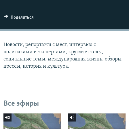
СПОРТ
БЛОГИ
АРХИВ РАДИОПРОГРАММЫ
МИР
ГОЛОСА
Поделиться
ЧИТАЕМ ПРЕССУ
Все сайты РСЕ/РС
Новости, репортажи с мест, интервью с
политиками и экспертами, круглые столы,
социальные темы, международная жизнь, обзоры
прессы, история и культура.
Все эфиры