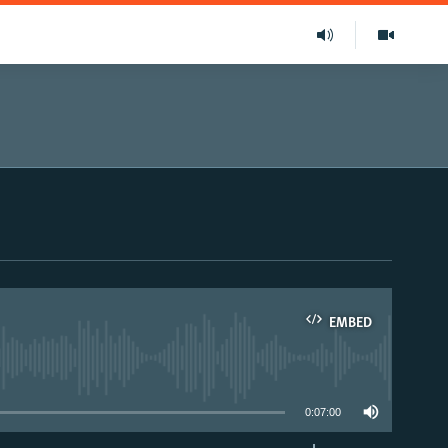
EMBED
able
0:07:00