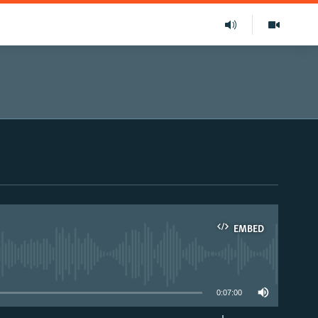
EMBED
able
0:07:00