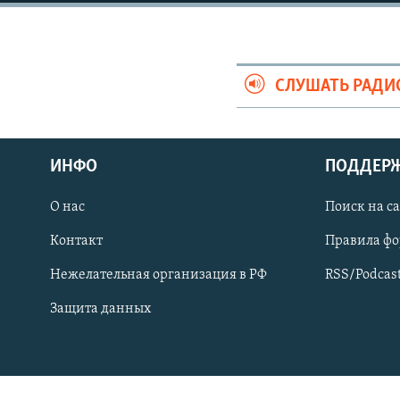
СПОРТ
БЛОГИ
АРХИВ РАДИОПРОГРАММЫ
МИР
ГОЛОСА
ЧИТАЕМ ПРЕССУ
СЛУШАТЬ РАДИ
ИНФО
ПОДДЕР
О нас
Поиск на с
Контакт
Правила ф
Нежелательная организация в РФ
RSS/Podcas
Защита данных
ПРИСОЕДИНЯЙТЕСЬ!