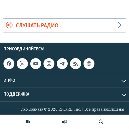
СПОРТ
БЛОГИ
АРХИВ РАДИОПРОГРАММЫ
МИР
ГОЛОСА
СЛУШАТЬ РАДИО
ЧИТАЕМ ПРЕССУ
Все сайты РСЕ/РС
ПРИСОЕДИНЯЙТЕСЬ!
ИНФО
ПОДДЕРЖКА
Эхо Кавказа © 2026 RFE/RL, Inc. | Все права защищены.