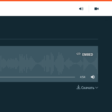
EMBED
able
4:54
Скачать
EMBED