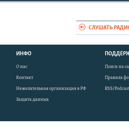
СПОРТ
БЛОГИ
АРХИВ РАДИОПРОГРАММЫ
МИР
ГОЛОСА
ЧИТАЕМ ПРЕССУ
СЛУШАТЬ РАДИ
ИНФО
ПОДДЕР
О нас
Поиск на с
Контакт
Правила ф
Нежелательная организация в РФ
RSS/Podcas
Защита данных
ПРИСОЕДИНЯЙТЕСЬ!