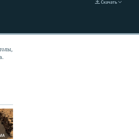
Скачать
EMBED
толы,
а.