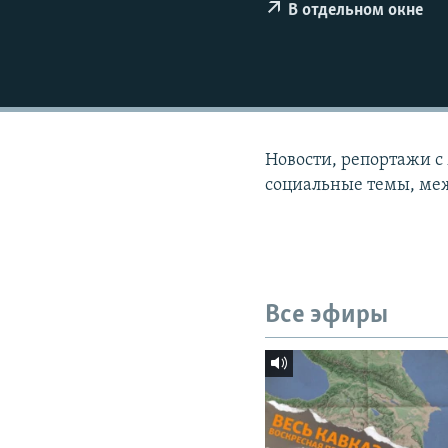
СПОРТ
БЛОГИ
АРХИВ РАДИОПРОГРАММЫ
В отдельном окне
МИР
ГОЛОСА
ЧИТАЕМ ПРЕССУ
Новости, репортажи с
социальные темы, меж
Все эфиры