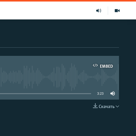
EMBED
able
3:23
Скачать
EMBED