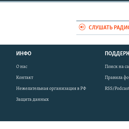
СПОРТ
БЛОГИ
АРХИВ РАДИОПРОГРАММЫ
МИР
ГОЛОСА
ЧИТАЕМ ПРЕССУ
СЛУШАТЬ РАДИ
ИНФО
ПОДДЕР
О нас
Поиск на с
Контакт
Правила ф
Нежелательная организация в РФ
RSS/Podcas
Защита данных
ПРИСОЕДИНЯЙТЕСЬ!