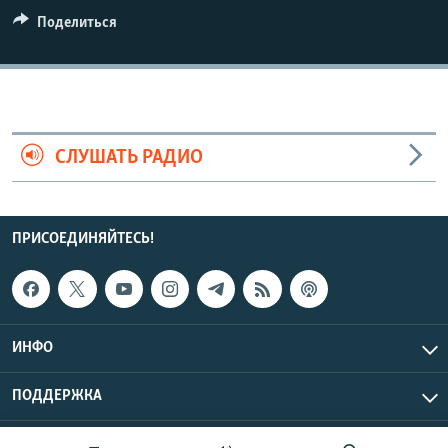
СПОРТ
БЛОГИ
АРХИВ РАДИОПРОГРАММЫ
Поделиться
МИР
ГОЛОСА
ЧИТАЕМ ПРЕССУ
Все сайты РСЕ/РС
СЛУШАТЬ РАДИО
ПРИСОЕДИНЯЙТЕСЬ!
ИНФО
ПОДДЕРЖКА