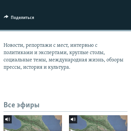
СПОРТ
БЛОГИ
АРХИВ РАДИОПРОГРАММЫ
МИР
ГОЛОСА
Поделиться
ЧИТАЕМ ПРЕССУ
Все сайты РСЕ/РС
Новости, репортажи с мест, интервью с
политиками и экспертами, круглые столы,
социальные темы, международная жизнь, обзоры
прессы, история и культура.
Все эфиры