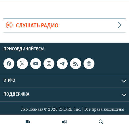
СПОРТ
БЛОГИ
АРХИВ РАДИОПРОГРАММЫ
МИР
ГОЛОСА
СЛУШАТЬ РАДИО
ЧИТАЕМ ПРЕССУ
Все сайты РСЕ/РС
ПРИСОЕДИНЯЙТЕСЬ!
ИНФО
ПОДДЕРЖКА
Эхо Кавказа © 2026 RFE/RL, Inc. | Все права защищены.