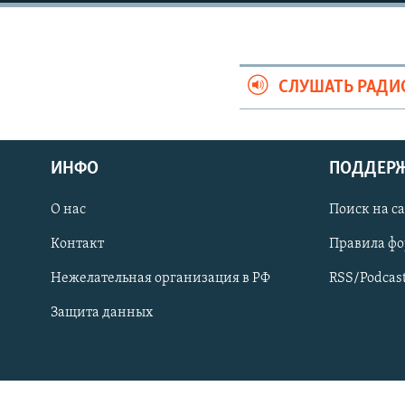
СПОРТ
БЛОГИ
АРХИВ РАДИОПРОГРАММЫ
МИР
ГОЛОСА
ЧИТАЕМ ПРЕССУ
СЛУШАТЬ РАДИ
ИНФО
ПОДДЕР
О нас
Поиск на с
Контакт
Правила ф
Нежелательная организация в РФ
RSS/Podcas
Защита данных
ПРИСОЕДИНЯЙТЕСЬ!