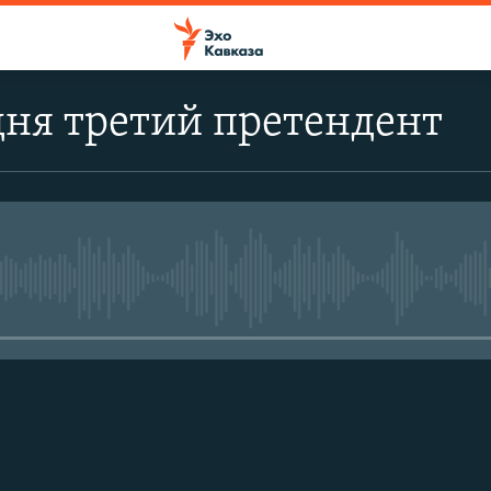
дня третий претендент
No media source currently avail