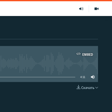
EMBED
able
4:11
Скачать
EMBED