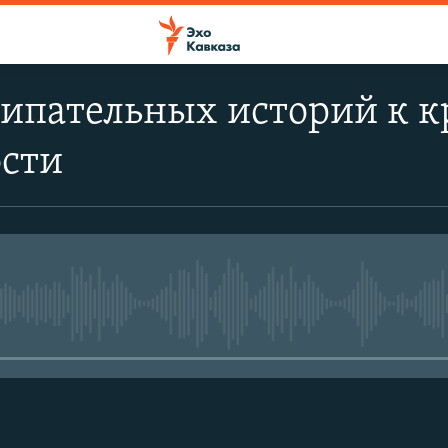
ипательных историй к к
ости
No media source currently avail