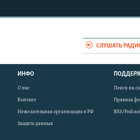
СПОРТ
БЛОГИ
АРХИВ РАДИОПРОГРАММЫ
МИР
ГОЛОСА
ЧИТАЕМ ПРЕССУ
СЛУШАТЬ РАДИ
ИНФО
ПОДДЕР
О нас
Поиск на с
Контакт
Правила ф
Нежелательная организация в РФ
RSS/Podcas
ПРИСОЕДИНЯЙТЕСЬ!
Защита данных