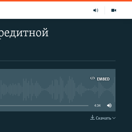
редитной
EMBED
able
4:34
Скачать
EMBED