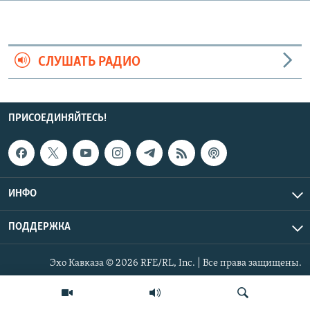
СПОРТ
БЛОГИ
АРХИВ РАДИОПРОГРАММЫ
МИР
ГОЛОСА
СЛУШАТЬ РАДИО
ЧИТАЕМ ПРЕССУ
Все сайты РСЕ/РС
ПРИСОЕДИНЯЙТЕСЬ!
ИНФО
ПОДДЕРЖКА
Эхо Кавказа © 2026 RFE/RL, Inc. | Все права защищены.