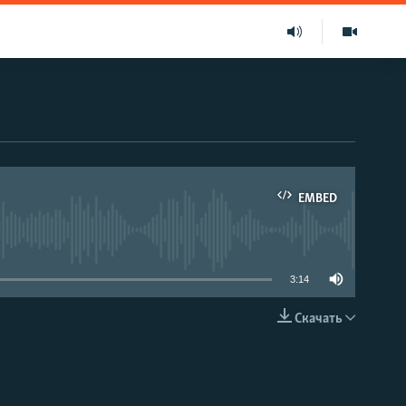
EMBED
able
3:14
Скачать
EMBED