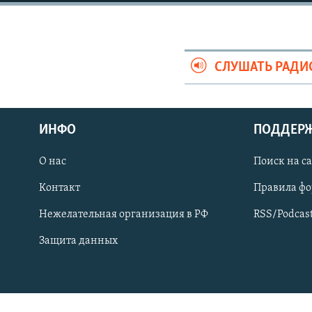
СПОРТ
БЛОГИ
АРХИВ РАДИОПРОГРАММЫ
МИР
ГОЛОСА
ЧИТАЕМ ПРЕССУ
СЛУШАТЬ РАДИ
ИНФО
ПОДДЕР
О нас
Поиск на с
Контакт
Правила ф
Нежелательная организация в РФ
RSS/Podcas
Защита данных
ПРИСОЕДИНЯЙТЕСЬ!