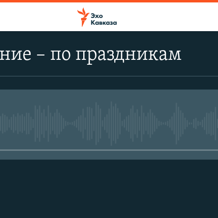
ние – по праздникам
No media source currently avail