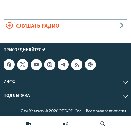
СПОРТ
БЛОГИ
АРХИВ РАДИОПРОГРАММЫ
МИР
ГОЛОСА
СЛУШАТЬ РАДИО
ЧИТАЕМ ПРЕССУ
Все сайты РСЕ/РС
ПРИСОЕДИНЯЙТЕСЬ!
ИНФО
ПОДДЕРЖКА
Эхо Кавказа © 2026 RFE/RL, Inc. | Все права защищены.