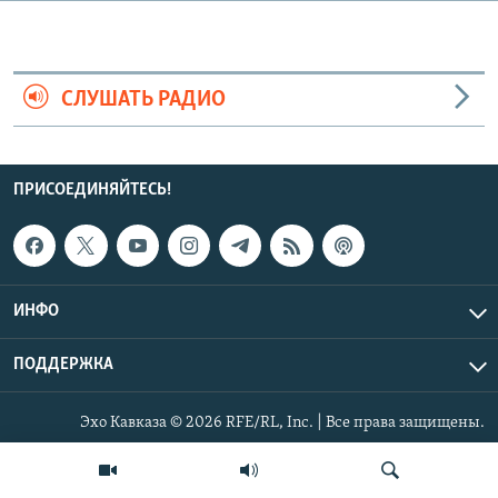
СПОРТ
БЛОГИ
АРХИВ РАДИОПРОГРАММЫ
МИР
ГОЛОСА
СЛУШАТЬ РАДИО
ЧИТАЕМ ПРЕССУ
Все сайты РСЕ/РС
ПРИСОЕДИНЯЙТЕСЬ!
ИНФО
ПОДДЕРЖКА
Эхо Кавказа © 2026 RFE/RL, Inc. | Все права защищены.