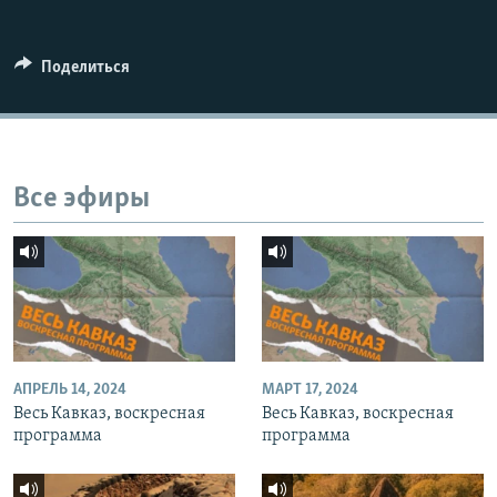
СПОРТ
БЛОГИ
АРХИВ РАДИОПРОГРАММЫ
МИР
ГОЛОСА
Поделиться
ЧИТАЕМ ПРЕССУ
Все сайты РСЕ/РС
Все эфиры
АПРЕЛЬ 14, 2024
МАРТ 17, 2024
Весь Кавказ, воскресная
Весь Кавказ, воскресная
программа
программа