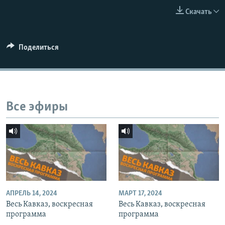
СПОРТ
БЛОГИ
АРХИВ РАДИОПРОГРАММЫ
Скачать
МИР
ГОЛОСА
ЧИТАЕМ ПРЕССУ
Все сайты РСЕ/РС
Поделиться
Все эфиры
АПРЕЛЬ 14, 2024
МАРТ 17, 2024
Весь Кавказ, воскресная
Весь Кавказ, воскресная
программа
программа