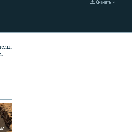
Скачать
EMBED
толы,
а.