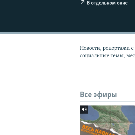
СПОРТ
БЛОГИ
АРХИВ РАДИОПРОГРАММЫ
В отдельном окне
МИР
ГОЛОСА
ЧИТАЕМ ПРЕССУ
Новости, репортажи с
социальные темы, меж
Все эфиры