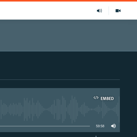
EMBED
able
59:58