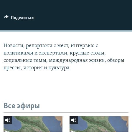
СПОРТ
БЛОГИ
АРХИВ РАДИОПРОГРАММЫ
МИР
ГОЛОСА
Поделиться
ЧИТАЕМ ПРЕССУ
Все сайты РСЕ/РС
Новости, репортажи с мест, интервью с
политиками и экспертами, круглые столы,
социальные темы, международная жизнь, обзоры
прессы, история и культура.
Все эфиры