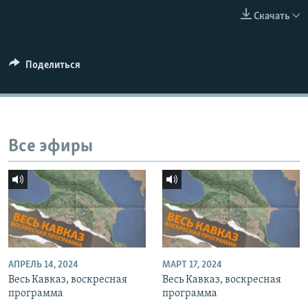
СПОРТ
БЛОГИ
АРХИВ РАДИОПРОГРАММЫ
Скачать
МИР
ГОЛОСА
ЧИТАЕМ ПРЕССУ
Все сайты РСЕ/РС
Поделиться
Все эфиры
АПРЕЛЬ 14, 2024
МАРТ 17, 2024
Весь Кавказ, воскресная
Весь Кавказ, воскресная
программа
программа