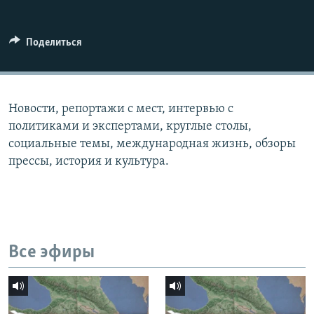
СПОРТ
БЛОГИ
АРХИВ РАДИОПРОГРАММЫ
МИР
ГОЛОСА
Поделиться
ЧИТАЕМ ПРЕССУ
Все сайты РСЕ/РС
Новости, репортажи с мест, интервью с
политиками и экспертами, круглые столы,
социальные темы, международная жизнь, обзоры
прессы, история и культура.
Все эфиры