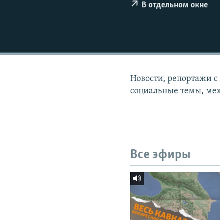
СПОРТ
БЛОГИ
АРХИВ РАДИОПРОГРАММЫ
В отдельном окне
МИР
ГОЛОСА
ЧИТАЕМ ПРЕССУ
Новости, репортажи с
социальные темы, меж
Все эфиры