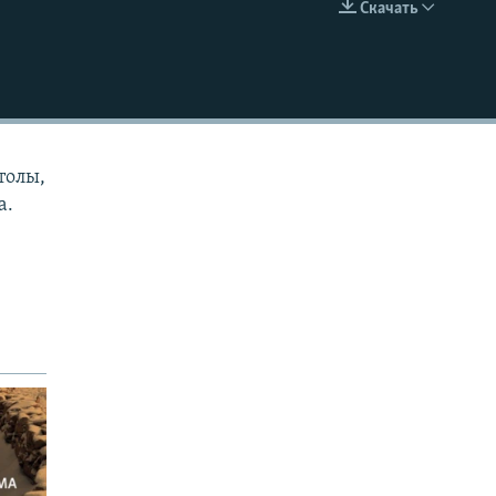
Скачать
EMBED
толы,
а.