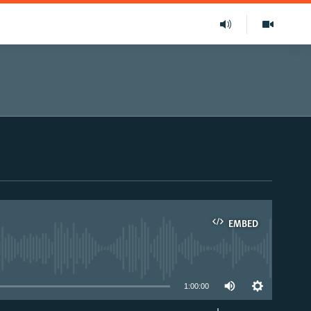
EMBED
able
1:00:00