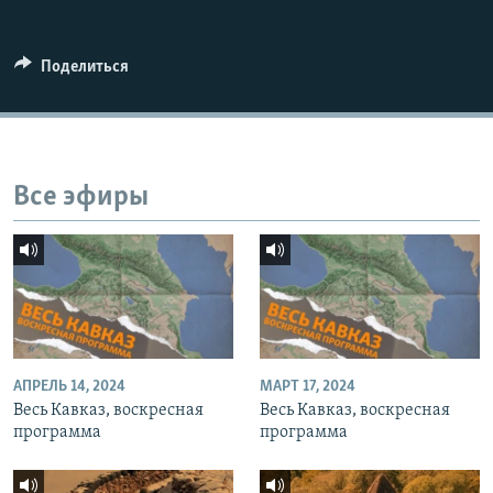
СПОРТ
БЛОГИ
АРХИВ РАДИОПРОГРАММЫ
МИР
ГОЛОСА
Поделиться
ЧИТАЕМ ПРЕССУ
Все сайты РСЕ/РС
Все эфиры
АПРЕЛЬ 14, 2024
МАРТ 17, 2024
Весь Кавказ, воскресная
Весь Кавказ, воскресная
программа
программа