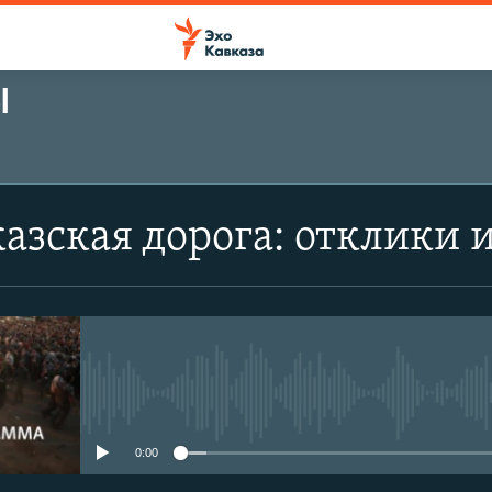
Ы
азская дорога: отклики 
No media source currently avail
0:00