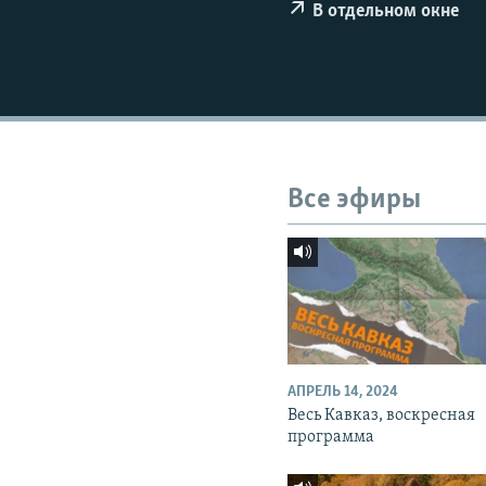
СПОРТ
БЛОГИ
АРХИВ РАДИОПРОГРАММЫ
В отдельном окне
МИР
ГОЛОСА
ЧИТАЕМ ПРЕССУ
Все эфиры
АПРЕЛЬ 14, 2024
Весь Кавказ, воскресная
программа