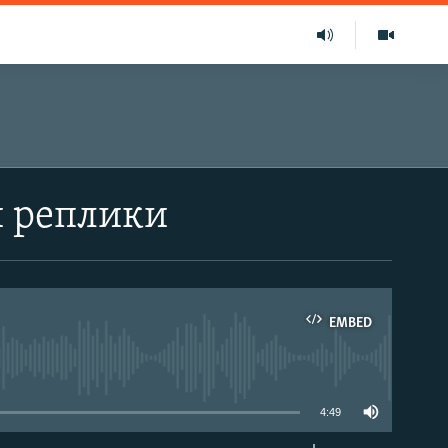
и реплики
EMBED
able
4:49