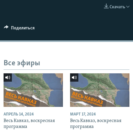
СПОРТ
БЛОГИ
АРХИВ РАДИОПРОГРАММЫ
Скачать
МИР
ГОЛОСА
ЧИТАЕМ ПРЕССУ
Все сайты РСЕ/РС
Поделиться
Все эфиры
АПРЕЛЬ 14, 2024
МАРТ 17, 2024
Весь Кавказ, воскресная
Весь Кавказ, воскресная
программа
программа