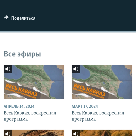
СПОРТ
БЛОГИ
АРХИВ РАДИОПРОГРАММЫ
МИР
ГОЛОСА
Поделиться
ЧИТАЕМ ПРЕССУ
Все сайты РСЕ/РС
Все эфиры
АПРЕЛЬ 14, 2024
МАРТ 17, 2024
Весь Кавказ, воскресная
Весь Кавказ, воскресная
программа
программа