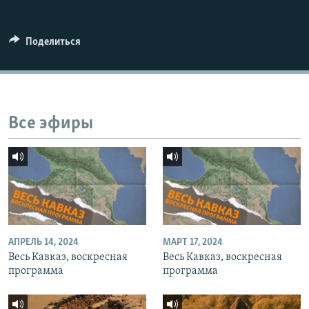
СПОРТ
БЛОГИ
АРХИВ РАДИОПРОГРАММЫ
МИР
ГОЛОСА
Поделиться
ЧИТАЕМ ПРЕССУ
Все сайты РСЕ/РС
Все эфиры
АПРЕЛЬ 14, 2024
МАРТ 17, 2024
Весь Кавказ, воскресная
Весь Кавказ, воскресная
программа
программа